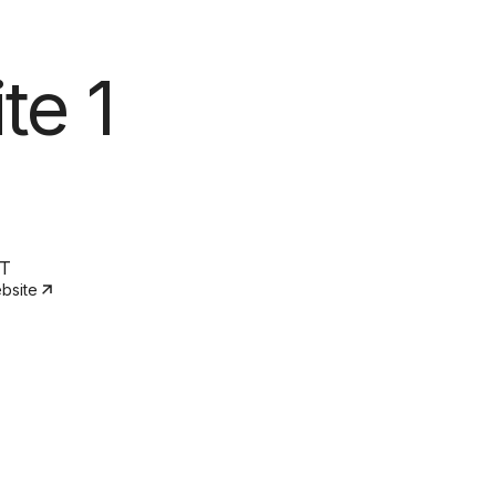
te 1
T
bsite